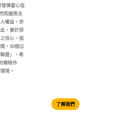
眾發揮愛心從
，然而適用法
款人權益，亦
因此，基於保
體之信心，協
間，30個公
律聯盟」，希
的積極作
展環境。
了解我們